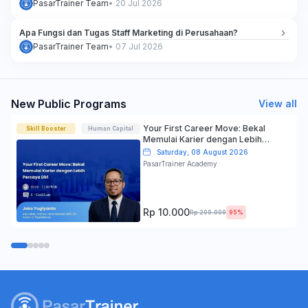
PasarTrainer Team
•
20 Jul 2026
Apa Fungsi dan Tugas Staff Marketing di Perusahaan?
PasarTrainer Team
•
07 Jul 2026
New Public Programs
View all
Your First Career Move: Bekal
Skill Booster
Human Capital
Memulai Karier dengan Lebih
Percaya Diri
Saturday, 08 August 2026
PasarTrainer Academy
Rp 10.000
Rp 200.000
95%