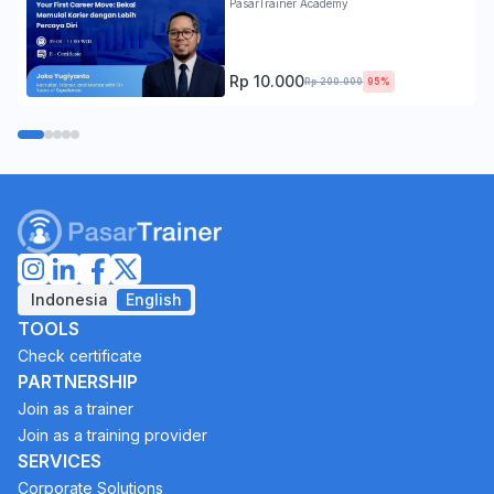
PasarTrainer Academy
Rp 10.000
Rp 200.000
95%
Indonesia
English
TOOLS
Check certificate
PARTNERSHIP
Join as a trainer
Join as a training provider
SERVICES
Corporate Solutions