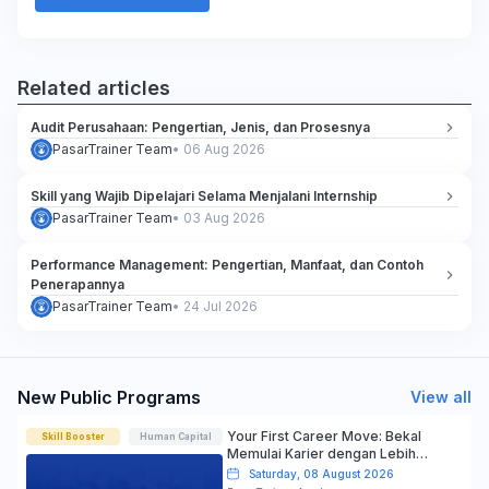
Related articles
Audit Perusahaan: Pengertian, Jenis, dan Prosesnya
PasarTrainer Team
•
06 Aug 2026
Skill yang Wajib Dipelajari Selama Menjalani Internship
PasarTrainer Team
•
03 Aug 2026
Performance Management: Pengertian, Manfaat, dan Contoh
Penerapannya
PasarTrainer Team
•
24 Jul 2026
New Public Programs
View all
Your First Career Move: Bekal
Skill Booster
Human Capital
Memulai Karier dengan Lebih
Percaya Diri
Saturday, 08 August 2026