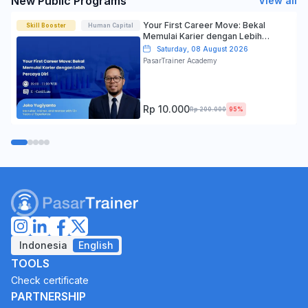
New Public Programs
View all
Your First Career Move: Bekal
Skill Booster
Human Capital
Memulai Karier dengan Lebih
Percaya Diri
Saturday, 08 August 2026
PasarTrainer Academy
Rp 10.000
Rp 200.000
95%
Indonesia
English
TOOLS
Check certificate
PARTNERSHIP