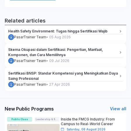
Related articles
Health Safety Environment: Tugas hingga Sertifikasi Wajib
PasarTrainer Team
•
05 Aug 2026
Skema Okupasi dalam Sertifikasi: Pengertian, Manfaat,
Komponen, dan Cara Memilihnya
PasarTrainer Team
•
09 Jul 2026
Sertifikasi BNSP: Standar Kompetensi yang Meningkatkan Daya
Saing Profesional
PasarTrainer Team
•
27 Apr 2026
New Public Programs
View all
Inside the FMCG Industry: From
Public Class
Leadership & Soft-skills
Campus to Real-World Career
Saturday, 08 August 2026