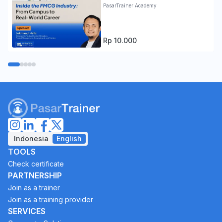
PasarTrainer Academy
Rp 10.000
Indonesia
English
TOOLS
Check certificate
PARTNERSHIP
Join as a trainer
Join as a training provider
SERVICES