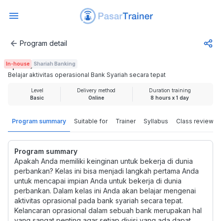
Program detail
Belajar aktivitas operasional Bank Syariah secara tepat
In-house
Shariah Banking
Rp 899.000
Belajar aktivitas operasional Bank Syariah secara tepat
Level
Delivery method
Duration training
Basic
Online
8 hours x 1 day
Program summary
Suitable for
Trainer
Syllabus
Class review
Program summary
Apakah Anda memiliki keinginan untuk bekerja di dunia
perbankan? Kelas ini bisa menjadi langkah pertama Anda
untuk mencapai impian Anda untuk bekerja di dunia
perbankan. Dalam kelas ini Anda akan belajar mengenai
aktivitas oprasional pada bank syariah secara tepat.
Kelancaran oprasional dalam sebuah bank merupakan hal
yang sangat penting agar setiap divisi yang ada dapat