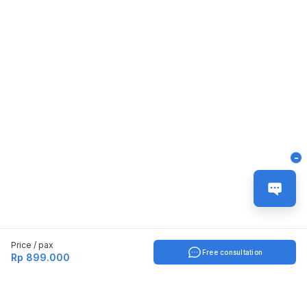
-
Price / pax
Free consultation
Rp 899.000