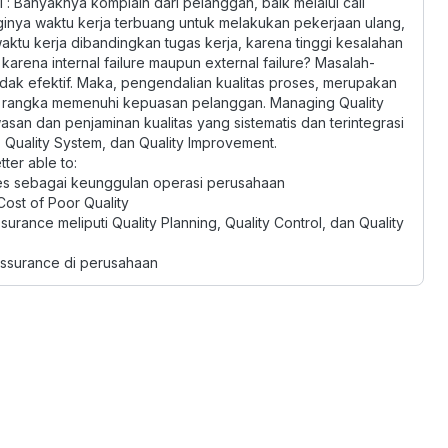
 Banyaknya komplain dari pelanggan, baik melalui call
ngginya waktu kerja terbuang untuk melakukan pekerjaan ulang,
aktu kerja dibandingkan tugas kerja, karena tinggi kesalahan
arena internal failure maupun external failure? Masalah-
tidak efektif. Maka, pengendalian kualitas proses, merupakan
lam rangka memenuhi kepuasan pelanggan. Managing Quality
n dan penjaminan kualitas yang sistematis dan terintegrasi
l, Quality System, dan Quality Improvement.
tter able to:
es sebagai keunggulan operasi perusahaan
ost of Poor Quality
ance meliputi Quality Planning, Quality Control, dan Quality
ssurance di perusahaan