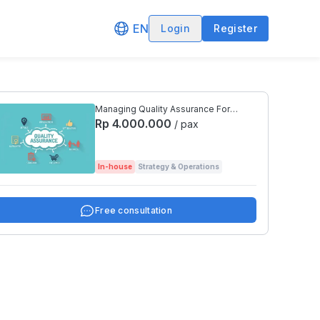
EN
Login
Register
Managing Quality Assurance For
Business Improvement
Rp 4.000.000
/ pax
In-house
Strategy & Operations
Free consultation