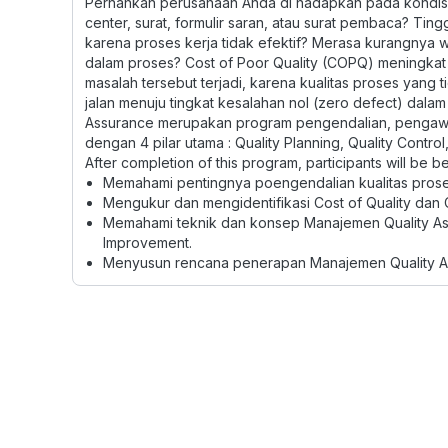
Pernahkan perusahaan Anda di hadapkan pada kondisi :
center, surat, formulir saran, atau surat pembaca? Ti
karena proses kerja tidak efektif? Merasa kurangnya w
dalam proses? Cost of Poor Quality (COPQ) meningkat k
masalah tersebut terjadi, karena kualitas proses yang 
jalan menuju tingkat kesalahan nol (zero defect) da
Assurance merupakan program pengendalian, pengawasa
dengan 4 pilar utama : Quality Planning, Quality Contro
After completion of this program, participants will be be
Memahami pentingnya poengendalian kualitas pros
Mengukur dan mengidentifikasi Cost of Quality dan C
Memahami teknik dan konsep Manajemen Quality Assur
Improvement.
Menyusun rencana penerapan Manajemen Quality A