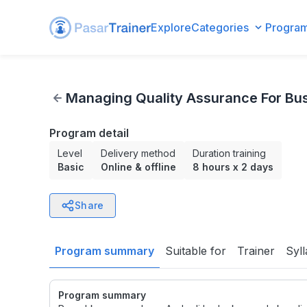
Explore
Categories
Progra
Managing Quality Assurance For Business Improvement
Managing Quality Assurance For Bu
Program detail
Level
Delivery method
Duration training
Basic
Online & offline
8 hours
x
2 days
Share
Program summary
Suitable for
Trainer
Syl
Program summary