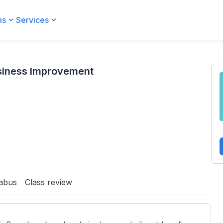
ms
Services
siness Improvement
labus
Class review