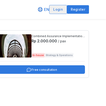
EN
Login
Register
Combined Assurance Implementation
untuk mendukung Praktek GRC yang
Rp 2.000.000
/ pax
sehat
In-house
Strategy & Operations
Free consultation