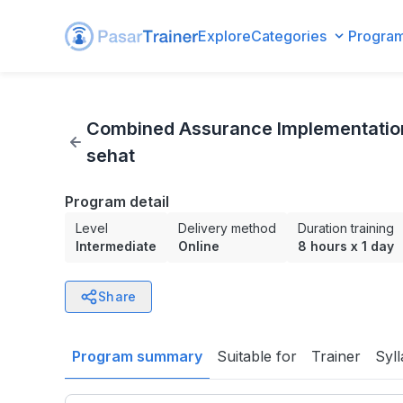
Explore
Categories
Progra
Combined Assurance Implementation untuk mendukung Pr
Combined Assurance Implementatio
sehat
Program detail
Level
Delivery method
Duration training
Intermediate
Online
8 hours
x
1 day
Share
Program summary
Suitable for
Trainer
Syl