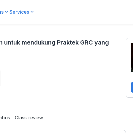
ms
Services
aktek GRC yang sehat
n untuk mendukung Praktek GRC yang
labus
Class review