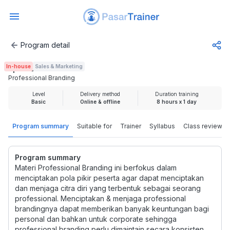
Program detail
Professional Branding
In-house
Sales & Marketing
Rp 1.000.000
Professional Branding
Level
Delivery method
Duration training
Basic
Online & offline
8 hours x 1 day
Program summary
Suitable for
Trainer
Syllabus
Class review
Program summary
Materi Professional Branding ini berfokus dalam
menciptakan pola pikir peserta agar dapat menciptakan
dan menjaga citra diri yang terbentuk sebagai seorang
professional. Menciptakan & menjaga professional
brandingnya dapat memberikan banyak keuntungan bagi
personal dan bahkan untuk corporate sehingga
professional branding perlu dimaintain secara konsisten.