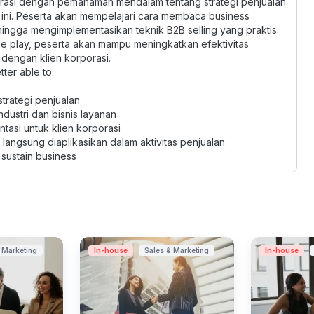
porasi dengan pemahaman mendalam tentang strategi penjualan
ini. Peserta akan mempelajari cara membaca business
hingga mengimplementasikan teknik B2B selling yang praktis.
ole play, peserta akan mampu meningkatkan efektivitas
dengan klien korporasi.
tter able to:
trategi penjualan
ustri dan bisnis layanan
tasi untuk klien korporasi
langsung diaplikasikan dalam aktivitas penjualan
 sustain business
 Marketing
In-house
Sales & Marketing
In-house