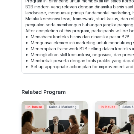
Program ini dirancang untuk membekali tim sales kor
B2B modern yang relevan dengan dinamika bisnis saat 
landscape, menguasai prinsip fundamental marketing, 
Melalui kombinasi teori, framework, studi kasus, dan r
penjualan serta membangun hubungan jangka panjang 
After completion of this program, participants will be be
Memahami konteks bisnis dan dinamika pasar B2B
Menguasai elemen inti marketing untuk mendukung s
Menerapkan framework B2B selling dalam konteks ind
Meningkatkan skill komunikasi, negosiasi, dan presen
Membekali peserta dengan tools praktis yang dapat 
Set up appropriate action plan for improvement and
Related Program
In-house
Sales & Marketing
In-house
Sales &