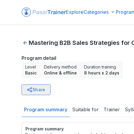
Explore
Categories
Progra
Mastering B2B Sales Strategies for Corporate Success
Mastering B2B Sales Strategies for
Program detail
Level
Delivery method
Duration training
Basic
Online & offline
8 hours
x
2 days
Share
Program summary
Suitable for
Trainer
Syl
Program summary