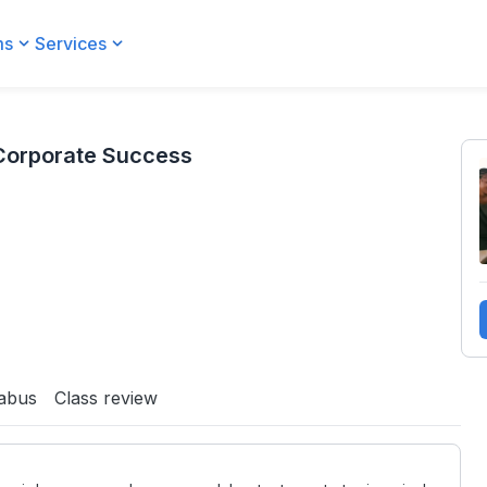
ms
Services
 Corporate Success
labus
Class review