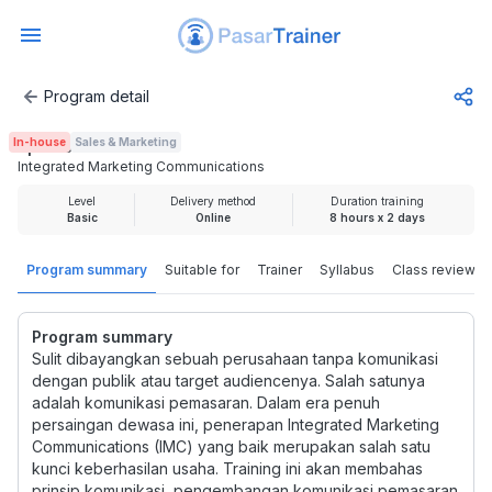
Program detail
Integrated Marketing Communications
In-house
Sales & Marketing
Rp 1.500.000
Integrated Marketing Communications
Level
Delivery method
Duration training
Basic
Online
8 hours x 2 days
Program summary
Suitable for
Trainer
Syllabus
Class review
Program summary
Sulit dibayangkan sebuah perusahaan tanpa komunikasi
dengan publik atau target audiencenya. Salah satunya
adalah komunikasi pemasaran. Dalam era penuh
persaingan dewasa ini, penerapan Integrated Marketing
Communications (IMC) yang baik merupakan salah satu
kunci keberhasilan usaha. Training ini akan membahas
prinsip komunikasi, pengembangan komunikasi pemasaran