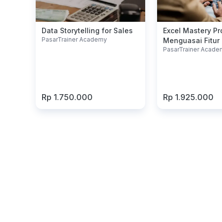
Data Storytelling for Sales
Excel Mastery Pr
PasarTrainer Academy
Menguasai Fitur
PasarTrainer Acade
Excel Secara Me
Rp 1.750.000
Rp 1.925.000