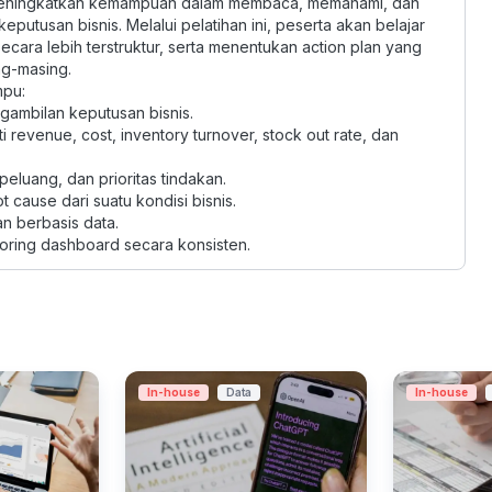
 meningkatkan kemampuan dalam membaca, memahami, dan
tusan bisnis. Melalui pelatihan ini, peserta akan belajar
ecara lebih terstruktur, serta menentukan action plan yang
ng-masing.
mpu:
ambilan keputusan bisnis.
revenue, cost, inventory turnover, stock out rate, dan
eluang, dan prioritas tindakan.
cause dari suatu kondisi bisnis.
n berbasis data.
oring dashboard secara konsisten.
In-house
Data
In-house