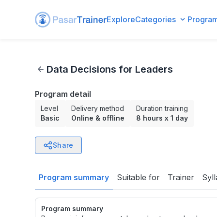
Explore
Categories
Progra
Data Decisions for Leaders
Data Decisions for Leaders
Program detail
Level
Delivery method
Duration training
Basic
Online & offline
8 hours
x
1 day
Share
Program summary
Suitable for
Trainer
Syl
Program summary