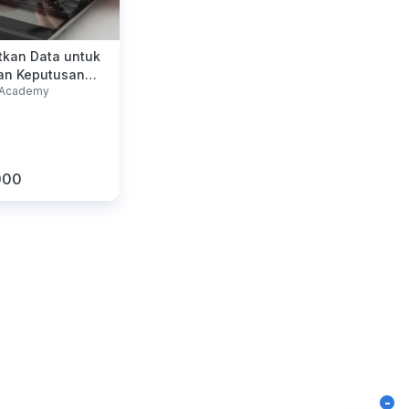
kan Data untuk
an Keputusan
r Academy
 Baik
000
-