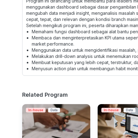
Program ini dirancang untuk membantu para leaders
menggunakan dashboard sebagai dasar pengambilan kepu
mengubah data menjadi insight, menganalisis masalah s
cepat, tepat, dan relevan dengan kondisi branch masi
Setelah mengikuti program ini, peserta diharapkan ma
Memahami fungsi dashboard sebagai alat bantu peng
Membaca dan menginterpretasikan KPI utama seperti 
market performance.
Menggunakan data untuk mengidentifikasi masalah, p
Melakukan drill-down analysis untuk menemukan root 
Membuat keputusan yang lebih cepat, terstruktur, da
Menyusun action plan untuk membangun habit monit
Related Program
In-house
Data
In-house
Data