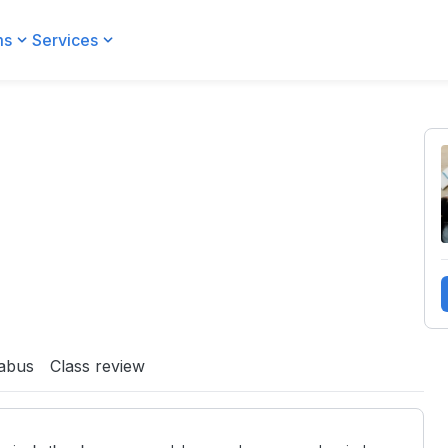
ms
Services
labus
Class review