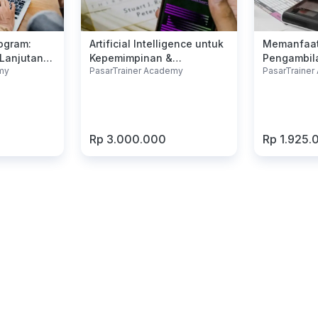
ogram:
Artificial Intelligence untuk
Memanfaat
 Lanjutan
Kepemimpinan &
Pengambil
my
PasarTrainer Academy
PasarTraine
nyelur
Transformasi Bisnis
yang Lebih
Rp 3.000.000
Rp 1.925.