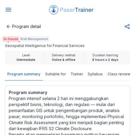
Program detail
Geospatial Intelligence for Financial Services
In-house
Risk Management
Rp 3.725.000
Geospatial Intelligence for Financial Services
Level
Delivery method
Duration training
Intermediate
Online & offline
8 hours x 2 days
Program summary
Suitable for
Trainer
Syllabus
Class review
Program summary
Program intensif selama 2 hari ini menggabungkan
perspektif bisnis, teknologi, dan regulasi — mulai dari
pemanfaatan GIS untuk pengembangan produk, analisis
pasar, monitoring portofolio, hingga implementasi Physical
Climate Risk Assessment yang kini menjadi bagian penting
dari kewajiban IFRS S2 Climate Disclosure.
Peserta akan mempelajari bagaimana institusi keuangan