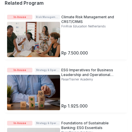
Related Program
Climate Risk Management and
In-house
Risk Management
CRST/CRMS
FinRisk Education Netherlands
Rp 7.500.000
ESG Imperatives for Business
In-house
Strategy & Operations
Leadership and Operational
Excellence
PasarTrainer Academy
Rp 1.925.000
Foundations of Sustainable
In-house
Strategy & Operations
Banking: ESG Essentials