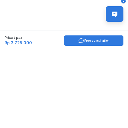
-
Price / pax
Free consultation
Rp 3.725.000
Indonesia
English
TOOLS