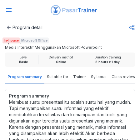
Program detail
Media Interaktif Menggunakan Microsoft Powerpoint
In-house
Microsoft Office
Rp 2.000.000
Media Interaktif Menggunakan Microsoft Powerpoint
Level
Delivery method
Duration training
Basic
Online
8 hours x 1 day
Program summary
Suitable for
Trainer
Syllabus
Class review
Program summary
Membuat suatu presentasi itu adalah suatu hal yang mudah.
Tapi menyampaikan suatu informasi yang efektif
membutuhkan kreativitas dan kemampuan dari tools yang
digunakan agar tercipta suatu presentasi yang menarik.
Karena dengan presentasi yang menarik, maka informasi
yang disampaikan akan lebih efektif. Akan berbeda
hasilnya bila presentasi yang disajikan membosankan dan