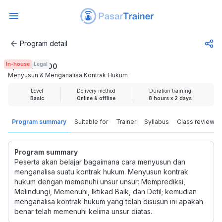
Program detail
Menyusun & Menganalisa Kontrak Hukum
In-house
Legal
Rp 4.000.000
Menyusun & Menganalisa Kontrak Hukum
Level
Delivery method
Duration training
Basic
Online & offline
8 hours x 2 days
Program summary
Suitable for
Trainer
Syllabus
Class review
Program summary
Peserta akan belajar bagaimana cara menyusun dan
menganalisa suatu kontrak hukum. Menyusun kontrak
hukum dengan memenuhi unsur unsur: Memprediksi,
Melindungi, Memenuhi, Iktikad Baik, dan Detil; kemudian
menganalisa kontrak hukum yang telah disusun ini apakah
benar telah memenuhi kelima unsur diatas.