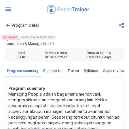
Program detail
Leadership & Managerial skill
In-house
Leadership & Soft-skills
Rp 2.000.000
Leadership & Managerial skill
Level
Delivery method
Duration training
Basic
Online & offline
8 hours x 2 days
Program summary
Suitable for
Trainer
Syllabus
Class review
Program summary
Managing People adalah bagaimana memotivasi,
menggerakkan atau mengarahkan orang lain. Ketika
seseorang diangkat menjadi leader baik di level
supervisor ataupun manager, sudah tentu akan terjadi
kecanggungan peran. Seseorang tersebut dituntut menjadi
pemimpin bagi sekelompok orang sekaligus tanggung
jawab yang lebih besar dari peran sebelumnya.