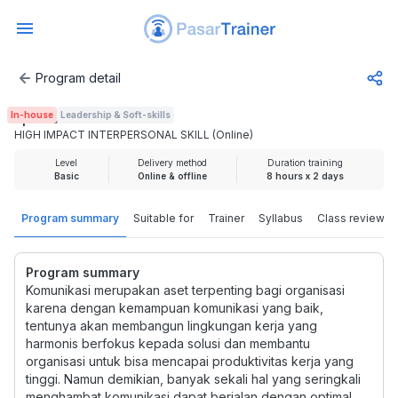
Program detail
HIGH IMPACT INTERPERSONAL SKILL (Online)
In-house
Leadership & Soft-skills
Rp 1.500.000
HIGH IMPACT INTERPERSONAL SKILL (Online)
Level
Delivery method
Duration training
Basic
Online & offline
8 hours x 2 days
Program summary
Suitable for
Trainer
Syllabus
Class review
Program summary
Komunikasi merupakan aset terpenting bagi organisasi
karena dengan kemampuan komunikasi yang baik,
tentunya akan membangun lingkungan kerja yang
harmonis berfokus kepada solusi dan membantu
organisasi untuk bisa mencapai produktivitas kerja yang
tinggi. Namun demikian, banyak sekali hal yang seringkali
menghambat komunikasi dapat berjalan dengan optimal