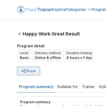
Explore
Categories
Progra
Happy Work Great Result
Happy Work Great Result
Program detail
Level
Delivery method
Duration training
Basic
Online & offline
8 hours
x
1 day
Share
Program summary
Suitable for
Trainer
Syl
Program summary