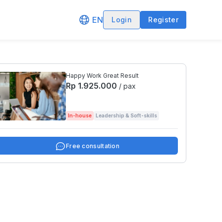
EN
Login
Register
Happy Work Great Result
Rp 1.925.000
/ pax
In-house
Leadership & Soft-skills
Free consultation