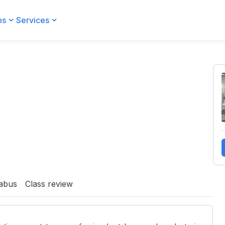
ms
Services
labus
Class review