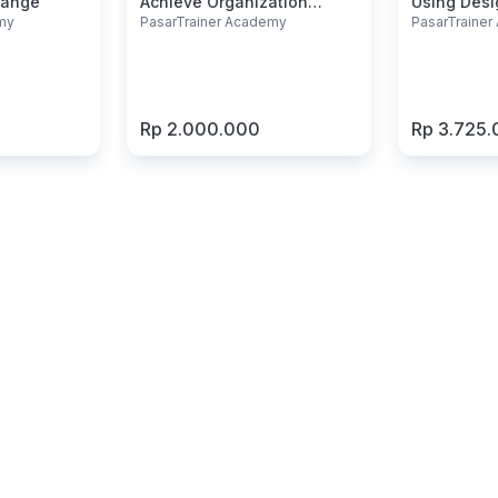
hange
Achieve Organization
Using Desi
my
PasarTrainer Academy
PasarTraine
Objectives
Rp 2.000.000
Rp 3.725