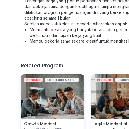
Tantangan kerja yang penuh perubahan dan ketidakpas
dan bekerja sama dengan kreatif agar mampu menghasilk
dilakukan program pengembangan diri yang berkelanj
coaching selama 1 bulan.
Setelah mengikuti kelas ini, peserta diharapkan dapat:
Membantu peserta yang banyak berasal dari generasi
bertumbuh dan tujuan kerja yang kuat
Mampu bekerja sama secara kreatif untuk menghasil
Related Program
In-house
Leadership & Soft...
In-house
Leaders
Growth Mindset
Agile Mindset at
PasarTrainer Academy