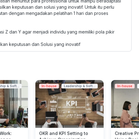
tian menuntut para professional untuk mampu beradaptasi
an keputusan dan solusi yang inovatif. Untuk itu perlu
utan dengan mengadakan pelatihan 1 hari dan proses
 Z dan Y agar menjadi individu yang memiliki pola pikir
kan keputusan dan Solusi yang inovatif
hip & Soft...
In-house
Leadership & Soft...
In-house
 Work:
OKR and KPI Setting to
Creative P