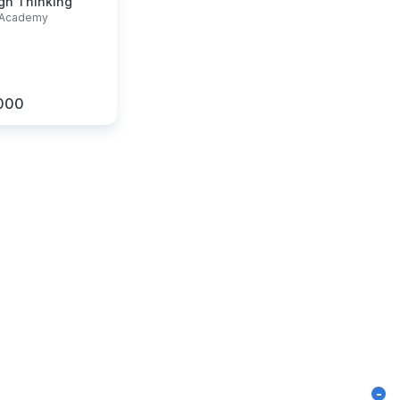
gn Thinking
r Academy
.000
-