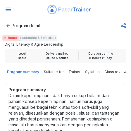
Program detail
Digital Literacy & Agile Leadership
In-house
Leadership & Soft-skills
Rp 2.000.000
Digital Literacy & Agile Leadership
Level
Delivery method
Duration training
Basic
Online & offline
8 hours x 1 day
Program summary
Suitable for
Trainer
Syllabus
Class review
Program summary
Dalam kepemimpinan tidak hanya cukup belajar dan
paham konsep kepemimpinan, namun harus juga
menguasai berbagai teknik atau tools soft-skill yang
relevan, disesuaikan dengan posisi, situasi dan tantangan
yang dihadapi perusahaan. Pemahaman kepimpinan di
masa lalu harus menyesuaikan dengan peningkatan
kapabilitas yang lebih tinggi.