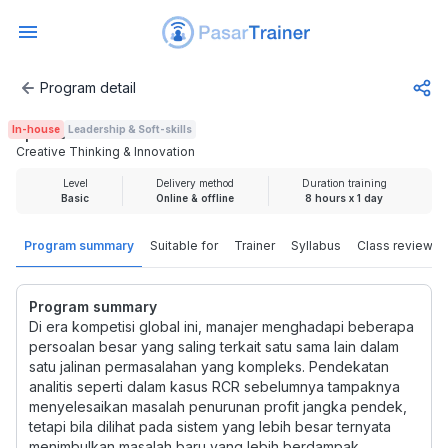
Program detail
Creative Thinking & Innovation
In-house
Leadership & Soft-skills
Rp 699.000
Creative Thinking & Innovation
Level
Delivery method
Duration training
Basic
Online & offline
8 hours x 1 day
Program summary
Suitable for
Trainer
Syllabus
Class review
Program summary
Di era kompetisi global ini, manajer menghadapi beberapa
persoalan besar yang saling terkait satu sama lain dalam
satu jalinan permasalahan yang kompleks. Pendekatan
analitis seperti dalam kasus RCR sebelumnya tampaknya
menyelesaikan masalah penurunan profit jangka pendek,
tetapi bila dilihat pada sistem yang lebih besar ternyata
menimbulkan masalah baru yang lebih berdampak