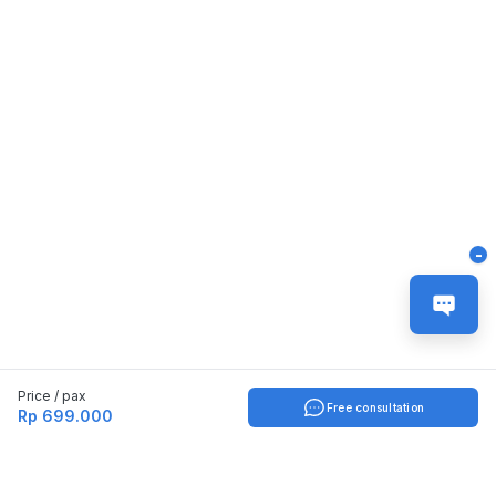
-
Price / pax
Free consultation
Rp 699.000