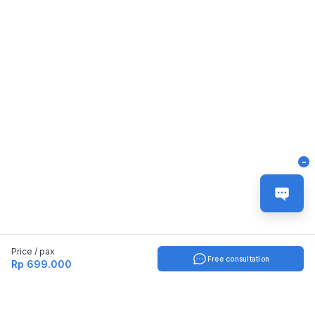
-
Price / pax
Free consultation
Rp 699.000