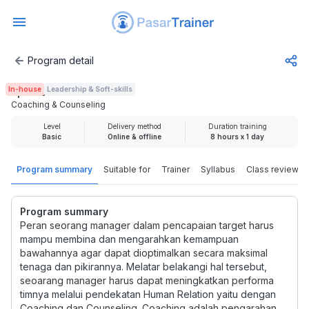
Program detail
Coaching & Counseling
In-house
Leadership & Soft-skills
Rp 699.000
Coaching & Counseling
Level
Delivery method
Duration training
Basic
Online & offline
8 hours x 1 day
Program summary
Suitable for
Trainer
Syllabus
Class review
Program summary
Peran seorang manager dalam pencapaian target harus
mampu membina dan mengarahkan kemampuan
bawahannya agar dapat dioptimalkan secara maksimal
tenaga dan pikirannya. Melatar belakangi hal tersebut,
seoarang manager harus dapat meningkatkan performa
timnya melalui pendekatan Human Relation yaitu dengan
Coaching dan Counseling. Coaching adalah pengarahan