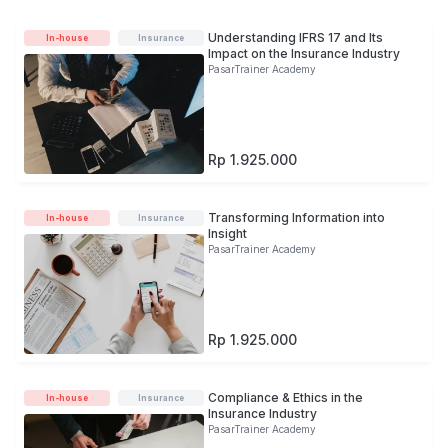
Understanding IFRS 17 and Its
In-house
Insurance
Impact on the Insurance Industry
PasarTrainer Academy
Rp 1.925.000
Transforming Information into
In-house
Insurance
Insight
PasarTrainer Academy
Rp 1.925.000
Compliance & Ethics in the
In-house
Insurance
Insurance Industry
PasarTrainer Academy