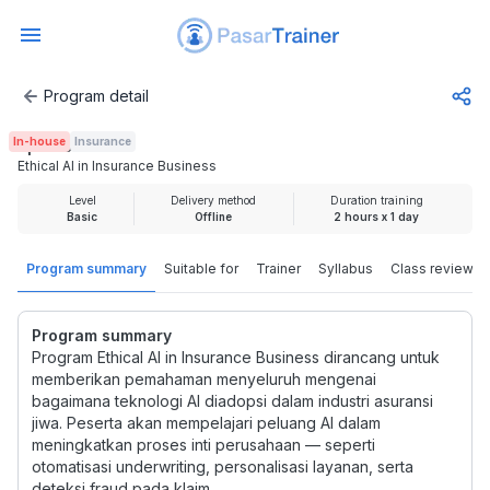
Program detail
Ethical AI in Insurance Business
In-house
Insurance
Rp 200.000
Ethical AI in Insurance Business
Level
Delivery method
Duration training
Basic
Offline
2 hours x 1 day
Program summary
Suitable for
Trainer
Syllabus
Class review
Program summary
Program Ethical AI in Insurance Business dirancang untuk
memberikan pemahaman menyeluruh mengenai
bagaimana teknologi AI diadopsi dalam industri asuransi
jiwa. Peserta akan mempelajari peluang AI dalam
meningkatkan proses inti perusahaan — seperti
otomatisasi underwriting, personalisasi layanan, serta
deteksi fraud pada klaim.