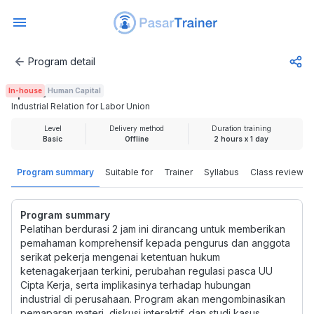
Program detail
Industrial Relation for Labor Union
In-house
Human Capital
Rp 400.000
Industrial Relation for Labor Union
Level
Delivery method
Duration training
Basic
Offline
2 hours x 1 day
Program summary
Suitable for
Trainer
Syllabus
Class review
Program summary
Pelatihan berdurasi 2 jam ini dirancang untuk memberikan
pemahaman komprehensif kepada pengurus dan anggota
serikat pekerja mengenai ketentuan hukum
ketenagakerjaan terkini, perubahan regulasi pasca UU
Cipta Kerja, serta implikasinya terhadap hubungan
industrial di perusahaan. Program akan mengombinasikan
pemaparan materi, diskusi interaktif, dan studi kasus