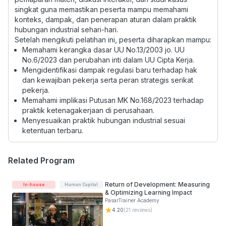
singkat guna memastikan peserta mampu memahami
konteks, dampak, dan penerapan aturan dalam praktik
hubungan industrial sehari-hari.
Setelah mengikuti pelatihan ini, peserta diharapkan mampu:
Memahami kerangka dasar UU No.13/2003 jo. UU
No.6/2023 dan perubahan inti dalam UU Cipta Kerja.
Mengidentifikasi dampak regulasi baru terhadap hak
dan kewajiban pekerja serta peran strategis serikat
pekerja.
Memahami implikasi Putusan MK No.168/2023 terhadap
praktik ketenagakerjaan di perusahaan.
Menyesuaikan praktik hubungan industrial sesuai
ketentuan terbaru.
Related Program
Return of Development: Measuring
In-house
Human Capital
& Optimizing Learning Impact
PasarTrainer Academy
4.20
(
21
reviews)