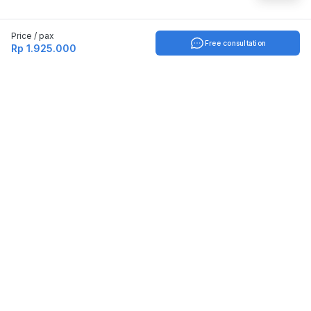
Price / pax
Free consultation
Rp 1.925.000
Indonesia
English
TOOLS
Check certificate
PARTNERSHIP
Join as a trainer
Join as a training provider