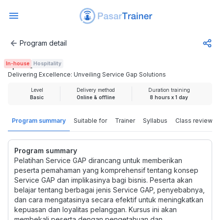
Program detail
Delivering Excellence: Unveiling Service Gap Solutions
In-house
Hospitality
Rp 1.925.000
Delivering Excellence: Unveiling Service Gap Solutions
Level
Delivery method
Duration training
Basic
Online & offline
8 hours x 1 day
Program summary
Suitable for
Trainer
Syllabus
Class review
Program summary
Pelatihan Service GAP dirancang untuk memberikan
peserta pemahaman yang komprehensif tentang konsep
Service GAP dan implikasinya bagi bisnis. Peserta akan
belajar tentang berbagai jenis Service GAP, penyebabnya,
dan cara mengatasinya secara efektif untuk meningkatkan
kepuasan dan loyalitas pelanggan. Kursus ini akan
membekali peserta dengan pengetahuan dan