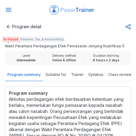
Program detail
Wakil Perantara Perdagangan Efek Pemasaran Jenjang Kual
In-house
Finance, Tax, & Accounting
Rp 5.000.000
Wakil Perantara Perdagangan Efek Pemasaran Jenjang Kualifikasi 5
Level
Delivery method
Duration training
Intermediate
Online & offline
8 hours x 2 days
Program summary
Suitable for
Trainer
Syllabus
Class review
Program summary
Aktivitas perdagangan efek berdasarkan ketentuan yang
berlaku, memerlukan fungsi pemasaran kepada nasabah
atau calon nasabah. Orang perseorangan yang bertindak
mewakili kepentingan Perusahaan Efek yang melakukan
kegiatan usaha sebagai Perantara Pedagang Efek (PPE)
dikenal dengan Wakil Perantara Perdagangan Efek
(WPPE). Sesuai dengan POJK No. 20/POJK.04/2018,