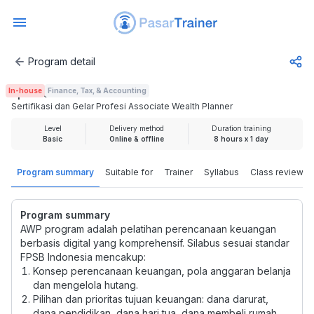
Program detail
Sertifikasi dan Gelar Profesi Associate Wealth Planner
In-house
Finance, Tax, & Accounting
Rp 2.000.000
Sertifikasi dan Gelar Profesi Associate Wealth Planner
Level
Delivery method
Duration training
Basic
Online & offline
8 hours x 1 day
Program summary
Suitable for
Trainer
Syllabus
Class review
Program summary
AWP program adalah pelatihan perencanaan keuangan
berbasis digital yang komprehensif. Silabus sesuai standar
FPSB Indonesia mencakup:
Konsep perencanaan keuangan, pola anggaran belanja
dan mengelola hutang.
Pilihan dan prioritas tujuan keuangan: dana darurat,
dana pendidikan, dana hari tua, dana membeli rumah