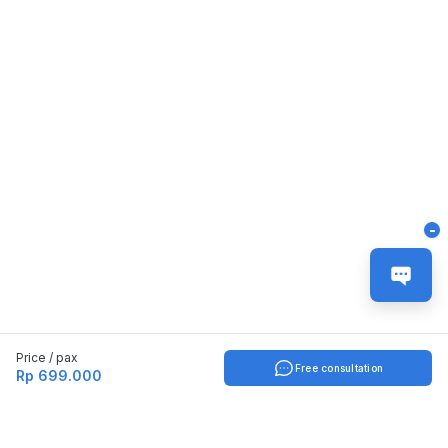
-
Price / pax
Free consultation
Rp 699.000