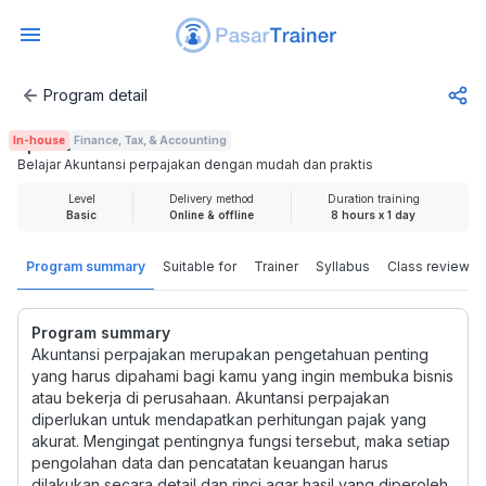
Program detail
Belajar Akuntansi perpajakan dengan mudah dan praktis
In-house
Finance, Tax, & Accounting
Rp 699.000
Belajar Akuntansi perpajakan dengan mudah dan praktis
Level
Delivery method
Duration training
Basic
Online & offline
8 hours x 1 day
Program summary
Suitable for
Trainer
Syllabus
Class review
Program summary
Akuntansi perpajakan merupakan pengetahuan penting
yang harus dipahami bagi kamu yang ingin membuka bisnis
atau bekerja di perusahaan. Akuntansi perpajakan
diperlukan untuk mendapatkan perhitungan pajak yang
akurat. Mengingat pentingnya fungsi tersebut, maka setiap
pengolahan data dan pencatatan keuangan harus
dilakukan secara detail dan rinci agar hasil yang diperoleh