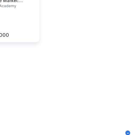
e Market:
r Academy
 Risk Appetite
.000
-