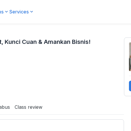
ms
Services
an Bisnis!
it, Kunci Cuan & Amankan Bisnis!
labus
Class review