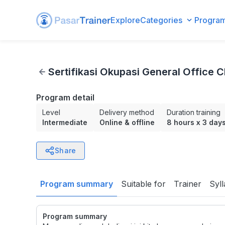
Explore
Categories
Progra
Sertifikasi Okupasi General Office Clerk BNSP
Sertifikasi Okupasi General Office 
Program detail
Level
Delivery method
Duration training
Intermediate
Online & offline
8 hours
x
3 day
Share
Program summary
Suitable for
Trainer
Syl
Program summary