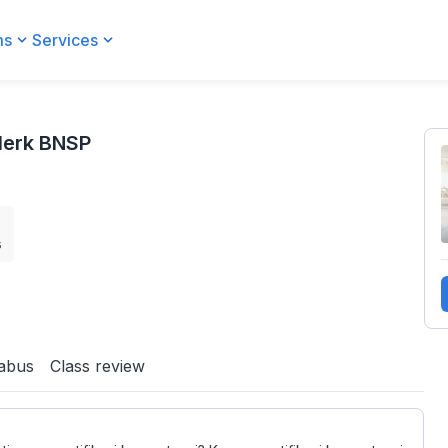
ms
Services
Clerk BNSP
s
labus
Class review