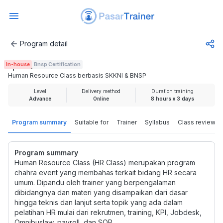
Program detail
Human Resource Class berbasis SKKNI & BNSP
In-house
Bnsp Certification
Rp 500.000
Human Resource Class berbasis SKKNI & BNSP
Level
Delivery method
Duration training
Advance
Online
8 hours x 3 days
Program summary
Suitable for
Trainer
Syllabus
Class review
Program summary
Human Resource Class (HR Class) merupakan program
chahra event yang membahas terkait bidang HR secara
umum. Dipandu oleh trainer yang berpengalaman
dibidangnya dan materi yang disampaikan dari dasar
hingga teknis dan lanjut serta topik yang ada dalam
pelatihan HR mulai dari rekrutmen, training, KPI, Jobdesk,
Omnibuslaw, payroll, dan SOP