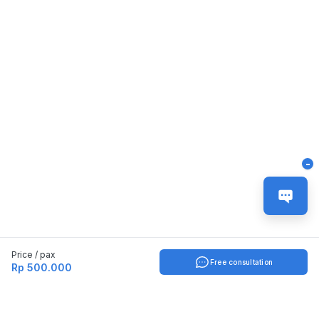
-
Price / pax
Free consultation
Rp 500.000