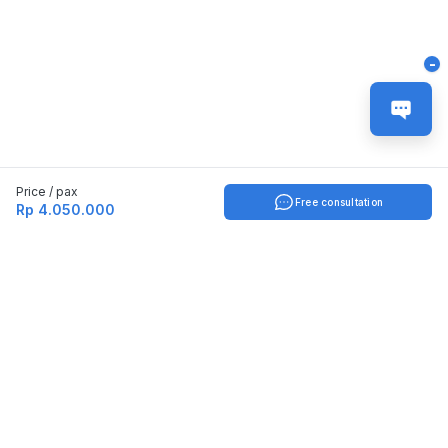
-
Price / pax
Free consultation
Rp 4.050.000