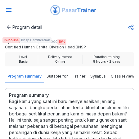
Program detail
Certified Human Capital Division Head BNSP
In-house
Bnsp Certification
Rp 4.050.000
Rp 4.500.000
10
%
Certified Human Capital Division Head BNSP
Level
Delivery method
Duration training
Basic
Online
8 hours x 2 days
Program summary
Suitable for
Trainer
Syllabus
Class review
Program summary
Bagi kamu yang saat ini baru menyelesaikan jenjang
sarjana di bangku perkuliahan, tentu dituntut untuk memiliki
berbagai sertifikat penunjang karir di masa depan bukan?
Hal ini tentu saja sangat penting untuk kamu gunakan saat
melamar pekerjaan di berbagai perusahaan, mengingat
persaingan di dunia kerja yang semakin ketat. Sebab
ketika di dunia kerja, kita tidak hanya dilihat dari tingkat