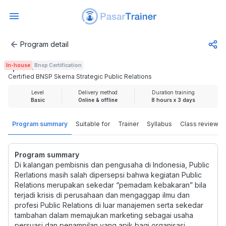
Program detail
Certified BNSP Skema Strategic Public Relations
In-house
Bnsp Certification
Rp 4.000.000
Certified BNSP Skema Strategic Public Relations
Level
Delivery method
Duration training
Basic
Online & offline
8 hours x 3 days
Program summary
Suitable for
Trainer
Syllabus
Class review
Program summary
Di kalangan pembisnis dan pengusaha di Indonesia, Public
Rerlations masih salah dipersepsi bahwa kegiatan Public
Relations merupakan sekedar “pemadam kebakaran” bila
terjadi krisis di perusahaan dan mengaggap ilmu dan
profesi Public Relations di luar manajemen serta sekedar
tambahan dalam memajukan marketing sebagai usaha
persuasi dan penampilan yang apik bagi organisasi