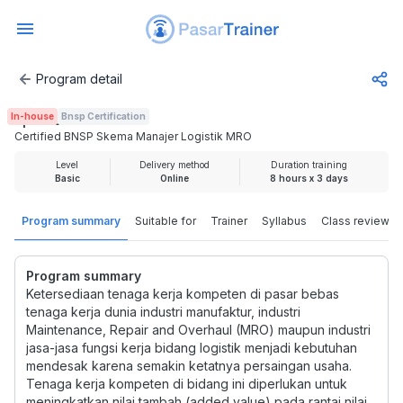
Program detail
Certified BNSP Skema Manajer Logistik MRO
In-house
Bnsp Certification
Rp 7.000.000
Certified BNSP Skema Manajer Logistik MRO
Level
Delivery method
Duration training
Basic
Online
8 hours x 3 days
Program summary
Suitable for
Trainer
Syllabus
Class review
Program summary
Ketersediaan tenaga kerja kompeten di pasar bebas
tenaga kerja dunia industri manufaktur, industri
Maintenance, Repair and Overhaul (MRO) maupun industri
jasa-jasa fungsi kerja bidang logistik menjadi kebutuhan
mendesak karena semakin ketatnya persaingan usaha.
Tenaga kerja kompeten di bidang ini diperlukan untuk
meningkatkan nilai tambah (added value) pada rantai nilai