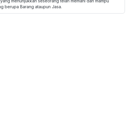
i yang menunjukkan seseorang telah memahi dan mampu
ang berupa Barang ataupun Jasa.