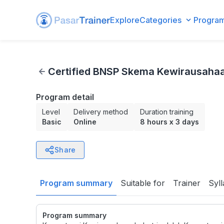
Explore
Categories
Progra
Certified BNSP Skema Kewirausahaan
Certified BNSP Skema Kewirausaha
Program detail
Level
Delivery method
Duration training
Basic
Online
8 hours
x
3 days
Share
Program summary
Suitable for
Trainer
Syl
Program summary