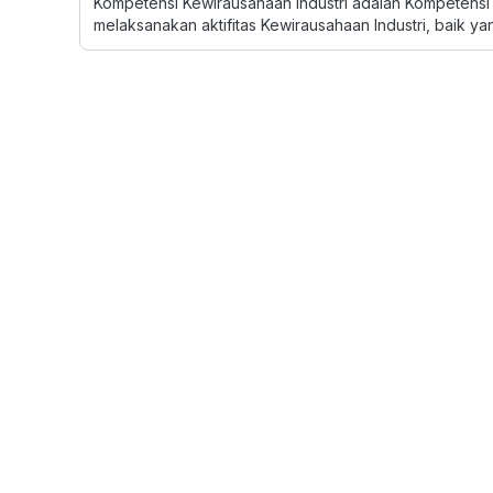
Kompetensi Kewirausahaan Industri adalah Kompetens
melaksanakan aktifitas Kewirausahaan Industri, baik y