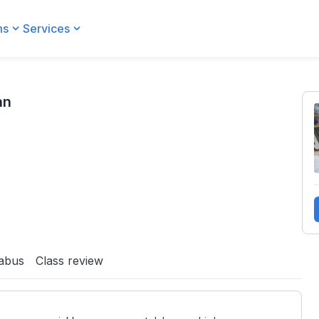
ms
Services
an
labus
Class review