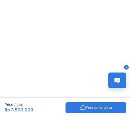
-
Price / pax
Free consultation
Rp 3.500.000