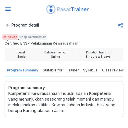
Program detail
Certified BNSP Pelaksanaan Kewirausahaan
In-house
Bnsp Certification
Rp 3.500.000
Certified BNSP Pelaksanaan Kewirausahaan
Level
Delivery method
Duration training
Basic
Online
8 hours x 3 days
Program summary
Suitable for
Trainer
Syllabus
Class review
Program summary
Kompetensi Kewirausahaan Industri adalah Kompetensi
yang menunjukkan seseorang telah memahi dan mampu
melaksanakan aktifitas Kewirausahaan Industri, baik yang
berupa Barang ataupun Jasa.