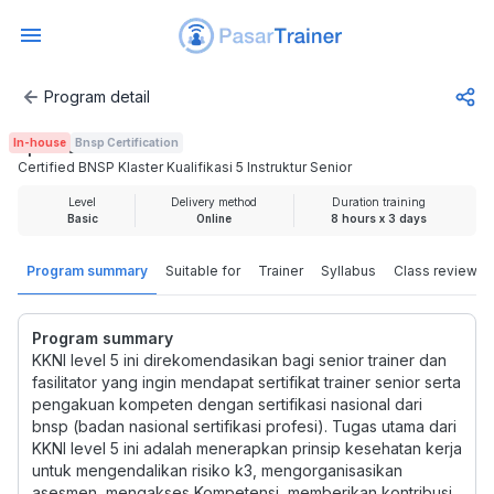
Program detail
Certified BNSP Klaster Kualifikasi 5 Instruktur Senior
In-house
Bnsp Certification
Rp 6.250.000
Certified BNSP Klaster Kualifikasi 5 Instruktur Senior
Level
Delivery method
Duration training
Basic
Online
8 hours x 3 days
Program summary
Suitable for
Trainer
Syllabus
Class review
Program summary
KKNI level 5 ini direkomendasikan bagi senior trainer dan
fasilitator yang ingin mendapat sertifikat trainer senior serta
pengakuan kompeten dengan sertifikasi nasional dari
bnsp (badan nasional sertifikasi profesi). Tugas utama dari
KKNI level 5 ini adalah menerapkan prinsip kesehatan kerja
untuk mengendalikan risiko k3, mengorganisasikan
asesmen, mengakses Kompetensi, memberikan kontribusi