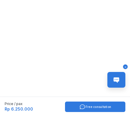
-
Price / pax
Free consultation
Rp 6.250.000