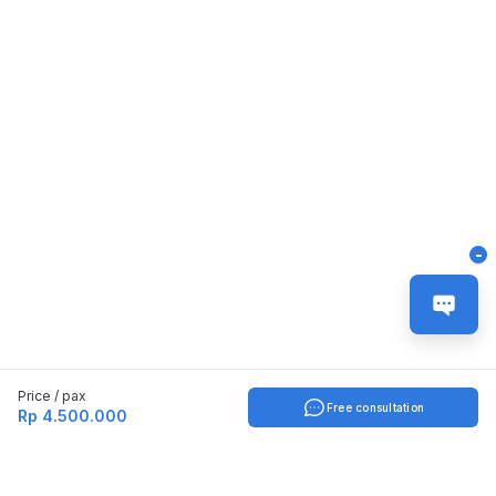
-
Price / pax
Free consultation
Rp 4.500.000