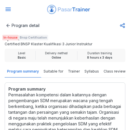
Program detail
Certified BNSP Klaster Kualifikasi 3 Junior Instruktur
In-house
Bnsp Certification
Rp 4.500.000
Certified BNSP Klaster Kualifikasi 3 Junior Instruktur
Level
Delivery method
Duration training
Basic
Online
8 hours x 3 days
Program summary
Suitable for
Trainer
Syllabus
Class review
Program summary
Permasalahan kompetensi dalam kaitannya dengan
pengembangan SDM merupakan wacana yang tengah
berkembang, ketika organisasi dihadapkan pada berbagai
tantangan dan persaingan yang semakin tajam. Organisasi
di negara maju telah menunjukkan keberhasilan dengan
menggunakan praktek pengelolaan SDM yang efektif
melalui cara peningkatan keterampilan dan keahlian SDM.