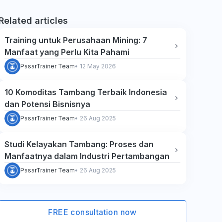
Related articles
Training untuk Perusahaan Mining: 7
Manfaat yang Perlu Kita Pahami
PasarTrainer Team
•
12 May 2026
10 Komoditas Tambang Terbaik Indonesia
dan Potensi Bisnisnya
PasarTrainer Team
•
26 Aug 2025
Studi Kelayakan Tambang: Proses dan
Manfaatnya dalam Industri Pertambangan
PasarTrainer Team
•
26 Aug 2025
FREE consultation now