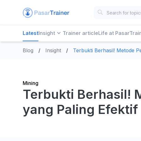
Latest
Insight
Trainer article
Life at PasarTrai
Blog
/
Insight
/
Terbukti Berhasil! Metode P
Mining
Terbukti Berhasil
yang Paling Efektif