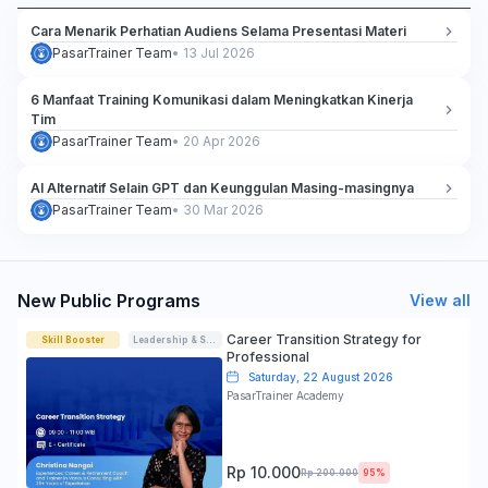
Cara Menarik Perhatian Audiens Selama Presentasi Materi
PasarTrainer Team
•
13 Jul 2026
6 Manfaat Training Komunikasi dalam Meningkatkan Kinerja
Tim
PasarTrainer Team
•
20 Apr 2026
AI Alternatif Selain GPT dan Keunggulan Masing-masingnya
PasarTrainer Team
•
30 Mar 2026
New Public Programs
View all
Career Transition Strategy for
Skill Booster
Leadership & Soft-skills
Professional
Saturday, 22 August 2026
PasarTrainer Academy
Rp 10.000
Rp 200.000
95%