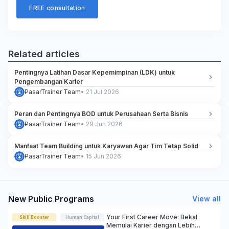
FREE consultation
Related articles
Pentingnya Latihan Dasar Kepemimpinan (LDK) untuk
Pengembangan Karier
PasarTrainer Team
•
21 Jul 2026
Peran dan Pentingnya BOD untuk Perusahaan Serta Bisnis
PasarTrainer Team
•
29 Jun 2026
Manfaat Team Building untuk Karyawan Agar Tim Tetap Solid
PasarTrainer Team
•
15 Jun 2026
New Public Programs
View all
Your First Career Move: Bekal
Skill Booster
Human Capital
Memulai Karier dengan Lebih