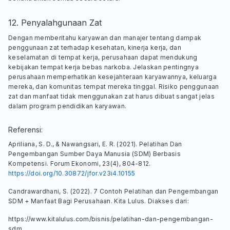
12. Penyalahgunaan Zat
Dengan memberitahu karyawan dan manajer tentang dampak
penggunaan zat terhadap kesehatan, kinerja kerja, dan
keselamatan di tempat kerja, perusahaan dapat mendukung
kebijakan tempat kerja bebas narkoba. Jelaskan pentingnya
perusahaan memperhatikan kesejahteraan karyawannya, keluarga
mereka, dan komunitas tempat mereka tinggal. Risiko penggunaan
zat dan manfaat tidak menggunakan zat harus dibuat sangat jelas
dalam program pendidikan karyawan.
Referensi:
Apriliana, S. D., & Nawangsari, E. R. (2021). Pelatihan Dan
Pengembangan Sumber Daya Manusia (SDM) Berbasis
Kompetensi.
Forum Ekonomi
, 23(4), 804-812.
https://doi.org/10.30872/jfor.v23i4.10155
Candrawardhani, S. (2022).
7 Contoh Pelatihan dan Pengembangan
SDM + Manfaat Bagi Perusahaan
. Kita Lulus. Diakses dari:
https://www.kitalulus.com/bisnis/pelatihan-dan-pengembangan-
sdm