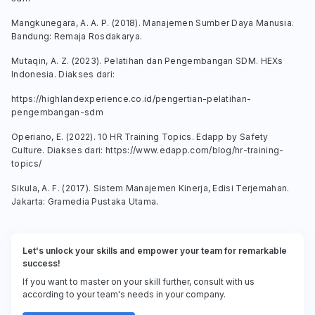
Mangkunegara, A. A. P. (2018).
Manajemen Sumber Daya Manusia
.
Bandung: Remaja Rosdakarya.
Mutaqin, A. Z. (2023).
Pelatihan dan Pengembangan SDM
. HEXs
Indonesia. Diakses dari:
https://highlandexperience.co.id/pengertian-pelatihan-
pengembangan-sdm
Operiano, E. (2022).
10 HR Training Topics
. Edapp by Safety
Culture. Diakses dari: https://www.edapp.com/blog/hr-training-
topics/
Sikula, A. F. (2017).
Sistem Manajemen Kinerja
, Edisi Terjemahan.
Jakarta: Gramedia Pustaka Utama.
Let's unlock your skills and empower your team for remarkable
success!
If you want to master on your skill further, consult with us
according to your team's needs in your company.