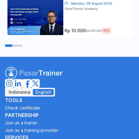
Percaya Diri
Saturday, 08 August 2026
PasarTrainer Academy
Rp 10.000
Rp 200.000
95%
Indonesia
English
TOOLS
Check certificate
PARTNERSHIP
Join as a trainer
Join as a training provider
SERVICES